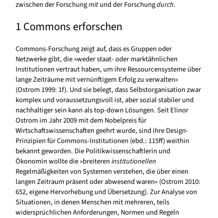
zwischen der Forschung
mit
und der Forschung
durch
.
1 Commons erforschen
Commons-Forschung zeigt auf, dass es Gruppen oder
Netzwerke gibt, die »weder staat- oder marktähnlichen
Institutionen vertraut haben, um ihre Ressourcensysteme über
lange Zeiträume mit vernünftigem Erfolg zu verwalten«
(Ostrom 1999: 1f). Und sie belegt, dass Selbstorganisation zwar
komplex und voraussetzungsvoll ist, aber sozial stabiler und
nachhaltiger sein kann als top-down Lösungen. Seit Elinor
Ostrom im Jahr 2009 mit dem Nobelpreis für
Wirtschaftswissenschaften geehrt wurde, sind ihre Design-
Prinzipien für Commons-Institutionen (ebd.: 115ff) weithin
bekannt geworden. Die Politikwissenschaftlerin und
Ökonomin wollte die »breiteren
institutionellen
Regelmäßigkeiten von Systemen verstehen, die über einen
langen Zeitraum präsent oder abwesend waren« (Ostrom 2010:
652, eigene Hervorhebung und Übersetzung). Zur Analyse von
Situationen, in denen Menschen mit mehreren, teils
widersprüchlichen Anforderungen, Normen und Regeln