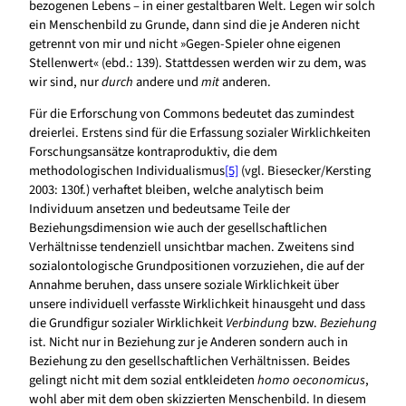
bezogenen Lebens – in einer gestaltbaren Welt. Legen wir solch
ein Menschenbild zu Grunde, dann sind die je Anderen nicht
getrennt von mir und nicht »Gegen-Spieler ohne eigenen
Stellenwert« (ebd.: 139). Stattdessen werden wir zu dem, was
wir sind, nur
durch
andere und
mit
anderen.
Für die Erforschung von Commons bedeutet das zumindest
dreierlei. Erstens sind für die Erfassung sozialer Wirklichkeiten
Forschungsansätze kontraproduktiv, die dem
methodologischen Individualismus
[5]
(vgl. Biesecker/Kersting
2003: 130f.) verhaftet bleiben, welche analytisch beim
Individuum ansetzen und bedeutsame Teile der
Beziehungsdimension wie auch der gesellschaftlichen
Verhältnisse tendenziell unsichtbar machen. Zweitens sind
sozialontologische Grundpositionen vorzuziehen, die auf der
Annahme beruhen, dass unsere soziale Wirklichkeit über
unsere individuell verfasste Wirklichkeit hinausgeht und dass
die Grundfigur sozialer Wirklichkeit
Verbindung
bzw.
Beziehung
ist. Nicht nur in Beziehung zur je Anderen sondern auch in
Beziehung zu den gesellschaftlichen Verhältnissen. Beides
gelingt nicht mit dem sozial entkleideten
homo oeconomicus
,
wohl aber mit dem oben skizzierten Menschenbild. In diesem