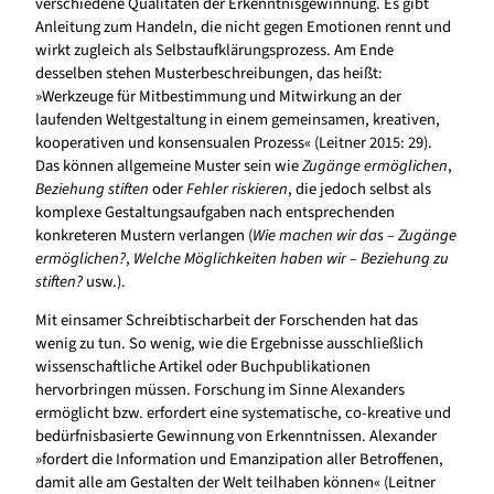
verschiedene Qualitäten der Erkenntnisgewinnung. Es gibt
Anleitung zum Handeln, die nicht gegen Emotionen rennt und
wirkt zugleich als Selbstaufklärungsprozess. Am Ende
desselben stehen Musterbeschreibungen, das heißt:
»Werkzeuge für Mitbestimmung und Mitwirkung an der
laufenden Weltgestaltung in einem gemeinsamen, kreativen,
kooperativen und konsensualen Prozess« (Leitner 2015: 29).
Das können allgemeine Muster sein wie
Zugänge ermöglichen
,
Beziehung stiften
oder
Fehler riskieren
, die jedoch selbst als
komplexe Gestaltungsaufgaben nach entsprechenden
konkreteren Mustern verlangen (
Wie machen wir das – Zugänge
ermöglichen?
,
Welche Möglichkeiten haben wir – Beziehung zu
stiften?
usw.).
Mit einsamer Schreibtischarbeit der Forschenden hat das
wenig zu tun. So wenig, wie die Ergebnisse ausschließlich
wissenschaftliche Artikel oder Buchpublikationen
hervorbringen müssen. Forschung im Sinne Alexanders
ermöglicht bzw. erfordert eine systematische, co-kreative und
bedürfnisbasierte Gewinnung von Erkenntnissen. Alexander
»fordert die Information und Emanzipation aller Betroffenen,
damit alle am Gestalten der Welt teilhaben können« (Leitner