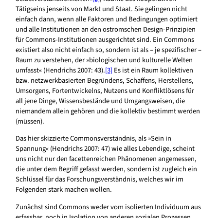
Tätigseins jenseits von Markt und Staat. Sie gelingen nicht
einfach dann, wenn alle Faktoren und Bedingungen optimiert
und alle Institutionen an den ostromschen Design-Prinzipien
für Commons-Institutionen ausgerichtet sind. Ein Commons
existiert also nicht einfach so, sondern ist als – je spezifischer –
Raum zu verstehen, der »biologischen und kulturelle Welten
umfasst« (Hendrichs 2007: 43).
[3]
Es ist ein Raum kollektiven
bzw. netzwerkbasierten Begründens, Schaffens, Herstellens,
Umsorgens, Fortentwickelns, Nutzens und Konfliktlösens für
all jene Dinge, Wissensbestände und Umgangsweisen, die
niemandem allein gehören und die kollektiv bestimmt werden
(müssen).
Das hier skizzierte Commonsverständnis, als »Sein in
Spannung« (Hendrichs 2007: 47) wie alles Lebendige, scheint
uns nicht nur den facettenreichen Phänomenen angemessen,
die unter dem Begriff gefasst werden, sondern ist zugleich ein
Schlüssel für das Forschungsverständnis, welches wir im
Folgenden stark machen wollen.
Zunächst sind Commons weder vom isolierten Individuum aus
erfassbar, noch in Isolation von anderen sozialen Prozessen