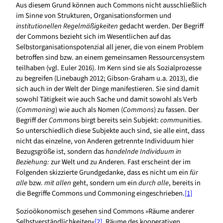
Aus diesem Grund können auch Commons nicht ausschließlich
im Sinne von Strukturen, Organisationsformen und
institutionellen Regelmäßigkeiten
gedacht werden. Der Begriff
der Commons bezieht sich im Wesentlichen auf das
Selbstorganisationspotenzial all jener, die von einem Problem
betroffen sind bzw. an einem gemeinsamen Ressourcensystem
teilhaben (vgl. Euler 2016). Im Kern sind sie als Sozialprozesse
zu begreifen (Linebaugh 2012; Gibson-Graham u.a. 2013), die
sich auch in der Welt der Dinge manifestieren. Sie sind damit
sowohl Tätigkeit wie auch Sache und damit sowohl als Verb
(
Commoning
) wie auch als Nomen (
Commons
) zu fassen. Der
Begriff der
Comm
ons birgt bereits sein Subjekt:
comm
unities.
So unterschiedlich diese Subjekte auch sind, sie alle eint, dass
nicht das einzelne, von Anderen getrennte Individuum hier
Bezugsgröße ist, sondern das
handelnde Individuum in
Beziehung:
zur Welt und zu Anderen. Fast erscheint der im
Folgenden skizzierte Grundgedanke, dass es nicht um ein
für
alle
bzw.
mit allen
geht, sondern um ein
durch alle
, bereits in
die Begriffe Commons und Commoning eingeschrieben.
[1]
Sozioökonomisch gesehen sind Commons »Räume anderer
Selbstverständlichkeiten«
[2]
, Räume des kooperativen