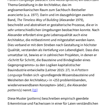
Thema Gestaltung in der Architektur, das im
angloamerikanischen Raum zum Sachbuch-Bestseller
avancierte (u.a. 1977). Darin und im dazugehörigen zweiten
Band,
The Timeless Way of Building
(Alexander 1979),
beschreibt und abstrahiert er gestalterische Prozesse, die er in
sehr unterschiedlichen Umgebungen beobachten konnte. Nach
Alexander erfordert eine gute Lebensqualität auch eine
Architektur, die mitbestimmt und mitgestaltet werden kann.
Dies verband er mit dem Streben nach Gestaltung in höchster
Qualität, verstanden als Vertiefung von Lebendigkeit. Dass dies
umsetzbar ist, bewies er in zahlreichen Projekten, in denen er
»Schritt für Schritt, die Bausteine und Bindeglieder eines
Gegenprogramms« zu den Logiken kapitalistischer
Bauindustrie entwickelte (Leitner 2015: 27). In
A Pattern
Language
finden sich »grundlegende Wissensbausteine und
Weisheiten der Architektur,« in »253 problemlösenden,
wiederverwendbaren Konzepten« (ebd.), die Alexander
pattern(s)
nennt.
[11]
Diese Muster (
patterns
) beschreiben empirisch geerdete
Erkenntnisse und Fachwissen in einer für Laien verständlichen