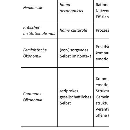
homo
Rationalität,
Neoklassik
oeconomicus
Nutzenmaximierun
Effizienz
Kritischer
homo culturalis
Prozessuale Rationa
Institutionalismus
Praktische,
Feministische
(vor-) sorgendes
kommunikative,
Ökonomik
Selbst im Kontext
emotionale Vernun
Kommunikative un
emotionale Vernunf
reziprokes
Strukturelle
Commons-
gesellschaftliches
Gemeinschaftlichke
Oikonomik
Selbst
strukturelle
Verantwortungsfähi
offene Prozesse