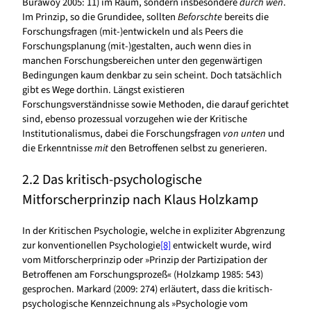
Burawoy 2005: 11) im Raum, sondern insbesondere
durch wen
.
Im Prinzip, so die Grundidee, sollten
Beforschte
bereits die
Forschungsfragen (mit-)entwickeln und als Peers die
Forschungsplanung (mit-)gestalten, auch wenn dies in
manchen Forschungsbereichen unter den gegenwärtigen
Bedingungen kaum denkbar zu sein scheint. Doch tatsächlich
gibt es Wege dorthin. Längst existieren
Forschungsverständnisse sowie Methoden, die darauf gerichtet
sind, ebenso prozessual vorzugehen wie der Kritische
Institutionalismus, dabei die Forschungsfragen
von unten
und
die Erkenntnisse
mit
den Betroffenen selbst zu generieren.
2.2 Das kritisch-psychologische
Mitforscherprinzip nach Klaus Holzkamp
In der Kritischen Psychologie, welche in expliziter Abgrenzung
zur konventionellen Psychologie
[8]
entwickelt wurde, wird
vom Mitforscherprinzip oder »Prinzip der Partizipation der
Betroffenen am Forschungsprozeß« (Holzkamp 1985: 543)
gesprochen. Markard (2009: 274) erläutert, dass die kritisch-
psychologische Kennzeichnung als »Psychologie vom