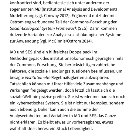
konfrontiert sind, bediente sie sich unter anderem der
sogenannten
IAD
(Institutional Analysis and Development)
Modellierung (vgl. Conway 2012). Ergänzend nutzt der mit
Ostrom eng verbundene Teil der Commons-Forschung den
Social-Ecological System Framework
(SES). Darin kommen
dutzende Variablen zur Analyse sozial-ökologischer Systeme
zur Anwendung (vgl. McGinnis/Ostrom 2014).
IAD und SES sind ein hilfreiches Doppelpack im
Methodengepäck des institutionsökonomisch geprägten Teils
der Commons-Forschung. Sie berücksichtigen zahlreiche
Faktoren, die soziale Handlungssituationen beeinflussen, um
besagte
institutionelle
Regelmäßigkeiten aufzuspüren.
Tatsächlich können mit ihrer Hilfe viele Zusammenhänge und
Wirkungen freigelegt werden, doch letztlich lässt sich die
soziale Welt nie präzise greifen. Sie ist weder mechanisch noch
ein kybernetisches System. Sie ist nicht nur komplex, sondern
auch lebendig. Daher kann auch die Summe der
Analyseeinheiten und Variablen in IAD und SES das Ganze
nicht erklären. Es bleibt etwas Unvorhersagbares, etwas
wahrhaft Unsicheres: ein Stück Lebendigkeit.