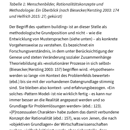
Tabelle 1: Menschenbilder, Rationalitätskonzepte und
Methodologie: Ein Überblick (nach Biesecker/Kersting 2003: 174
und Helfrich 2015: 27; gekürzt)
Der Begriff des »pattern building« ist an dieser Stelle als
methodologische Grundposition und nicht – wie die
Entwicklung von Mustersprachen (siehe unten) – als konkrete
Vorgehensweise zu verstehen. Es bezeichnet ein
Forschungsverständnis, in dem unter Berücksichtigung der
Genese und steten Veränderung sozialer Zusammenhänge
Theoriebildung als »evolutionärer Prozesse in sich selbst«
(Biesecker/Kersting 2003: 157) begriffen wird. »Hypothesen«
werden so lange »im Kontext des Problemfelds bewertet«
(ebd.) bis sie mit der vorhandenen Datengrundlage stimmig
sind. Sie bleiben also kontext- und erfahrungsbezogen. »Ein
solches ›Pattern Model‹ ist nie wirklich fertig – es kann nur
immer besser an die Realität angepasst werden und so
Grundlage für Problemlösungen werden« (ebd.: 123).
»[P]rozessualen Charakter« habe zudem das damit verbundene
Konzept der Rationalität (ebd.: 157), was von Jenen, die nach
»objektiven Grundlagen« der Wirtschaftswissenschaften