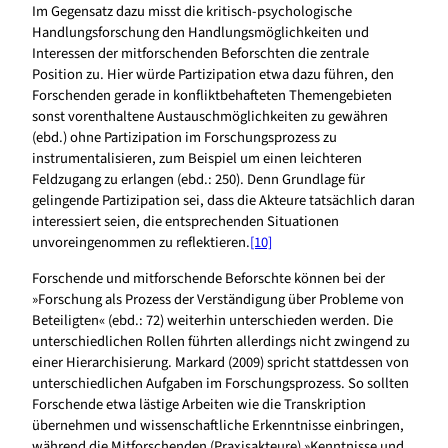
Im Gegensatz dazu misst die kritisch-psychologische
Handlungsforschung den Handlungsmöglichkeiten und
Interessen der mitforschenden Beforschten die zentrale
Position zu. Hier würde Partizipation etwa dazu führen, den
Forschenden gerade in konfliktbehafteten Themengebieten
sonst vorenthaltene Austauschmöglichkeiten zu gewähren
(ebd.) ohne Partizipation im Forschungsprozess zu
instrumentalisieren, zum Beispiel um einen leichteren
Feldzugang zu erlangen (ebd.: 250). Denn Grundlage für
gelingende Partizipation sei, dass die Akteure tatsächlich daran
interessiert seien, die entsprechenden Situationen
unvoreingenommen zu reflektieren.
[10]
Forschende und mitforschende Beforschte können bei der
»Forschung als Prozess der Verständigung über Probleme von
Beteiligten« (ebd.: 72) weiterhin unterschieden werden. Die
unterschiedlichen Rollen führten allerdings nicht zwingend zu
einer Hierarchisierung. Markard (2009) spricht stattdessen von
unterschiedlichen Aufgaben im Forschungsprozess. So sollten
Forschende etwa lästige Arbeiten wie die Transkription
übernehmen und wissenschaftliche Erkenntnisse einbringen,
während die Mitforschenden (Praxisakteure) »Kenntnisse und