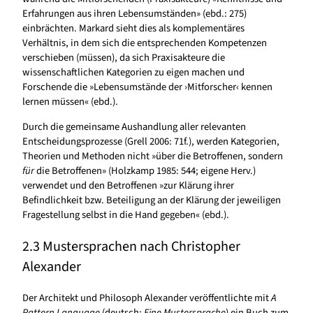
Erfahrungen aus ihren Lebensumständen» (ebd.: 275)
einbrächten. Markard sieht dies als komplementäres
Verhältnis, in dem sich die entsprechenden Kompetenzen
verschieben (müssen), da sich Praxisakteure die
wissenschaftlichen Kategorien zu eigen machen und
Forschende die »Lebensumstände der ›Mitforscher‹ kennen
lernen müssen« (ebd.).
Durch die gemeinsame Aushandlung aller relevanten
Entscheidungsprozesse (Grell 2006: 71f.), werden Kategorien,
Theorien und Methoden nicht »über die Betroffenen, sondern
für
die Betroffenen» (Holzkamp 1985: 544; eigene Herv.)
verwendet und den Betroffenen »zur Klärung ihrer
Befindlichkeit bzw. Beteiligung an der Klärung der jeweiligen
Fragestellung selbst in die Hand gegeben« (ebd.).
2.3 Mustersprachen nach Christopher
Alexander
Der Architekt und Philosoph Alexander veröffentlichte mit
A
Pattern Language
(deutsch:
Eine Mustersprache
) ein Buch zum