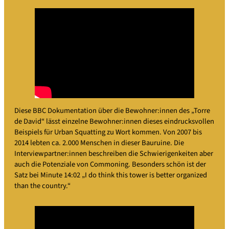
Diese BBC Dokumentation über die Bewohner:innen des „Torre
de David“ lässt einzelne Bewohner:innen dieses eindrucksvollen
Beispiels für Urban Squatting zu Wort kommen. Von 2007 bis
2014 lebten ca. 2.000 Menschen in dieser Bauruine. Die
Interviewpartner:innen beschreiben die Schwierigenkeiten aber
auch die Potenziale von Commoning. Besonders schön ist der
Satz bei Minute 14:02 „I do think this tower is better organized
than the country.“