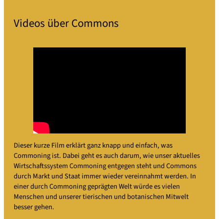
Videos über Commons
Dieser kurze Film erklärt ganz knapp und einfach, was
Commoning ist. Dabei geht es auch darum, wie unser aktuelles
Wirtschaftssystem Commoning entgegen steht und Commons
durch Markt und Staat immer wieder vereinnahmt werden. In
einer durch Commoning geprägten Welt würde es vielen
Menschen und unserer tierischen und botanischen Mitwelt
besser gehen.