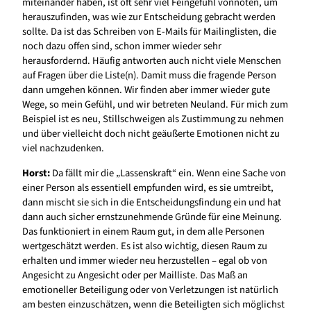
miteinander haben, ist oft sehr viel Feingefühl vonnöten, um
herauszufinden, was wie zur Entscheidung gebracht werden
sollte. Da ist das Schreiben von E-Mails für Mailinglisten, die
noch dazu offen sind, schon immer wieder sehr
herausfordernd. Häufig antworten auch nicht viele Menschen
auf Fragen über die Liste(n). Damit muss die fragende Person
dann umgehen können. Wir finden aber immer wieder gute
Wege, so mein Gefühl, und wir betreten Neuland. Für mich zum
Beispiel ist es neu, Stillschweigen als Zustimmung zu nehmen
und über vielleicht doch nicht geäußerte Emotionen nicht zu
viel nachzudenken.
Horst:
Da fällt mir die „Lassenskraft“ ein. Wenn eine Sache von
einer Person als essentiell empfunden wird, es sie umtreibt,
dann mischt sie sich in die Entscheidungsfindung ein und hat
dann auch sicher ernstzunehmende Gründe für eine Meinung.
Das funktioniert in einem Raum gut, in dem alle Personen
wertgeschätzt werden. Es ist also wichtig, diesen Raum zu
erhalten und immer wieder neu herzustellen – egal ob von
Angesicht zu Angesicht oder per Mailliste. Das Maß an
emotioneller Beteiligung oder von Verletzungen ist natürlich
am besten einzuschätzen, wenn die Beteiligten sich möglichst