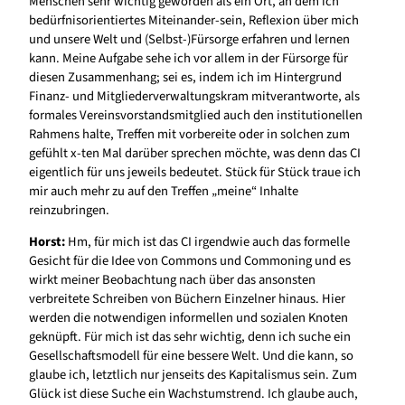
Menschen sehr wichtig geworden als ein Ort, an dem ich
bedürfnisorientiertes Miteinander-sein, Reflexion über mich
und unsere Welt und (Selbst-)Fürsorge erfahren und lernen
kann. Meine Aufgabe sehe ich vor allem in der Fürsorge für
diesen Zusammenhang; sei es, indem ich im Hintergrund
Finanz- und Mitgliederverwaltungskram mitverantworte, als
formales Vereinsvorstandsmitglied auch den institutionellen
Rahmens halte, Treffen mit vorbereite oder in solchen zum
gefühlt x-ten Mal darüber sprechen möchte, was denn das CI
eigentlich für uns jeweils bedeutet. Stück für Stück traue ich
mir auch mehr zu auf den Treffen „meine“ Inhalte
reinzubringen.
Horst:
Hm, für mich ist das CI irgendwie auch das formelle
Gesicht für die Idee von Commons und Commoning und es
wirkt meiner Beobachtung nach über das ansonsten
verbreitete Schreiben von Büchern Einzelner hinaus. Hier
werden die notwendigen informellen und sozialen Knoten
geknüpft. Für mich ist das sehr wichtig, denn ich suche ein
Gesellschaftsmodell für eine bessere Welt. Und die kann, so
glaube ich, letztlich nur jenseits des Kapitalismus sein. Zum
Glück ist diese Suche ein Wachstumstrend. Ich glaube auch,