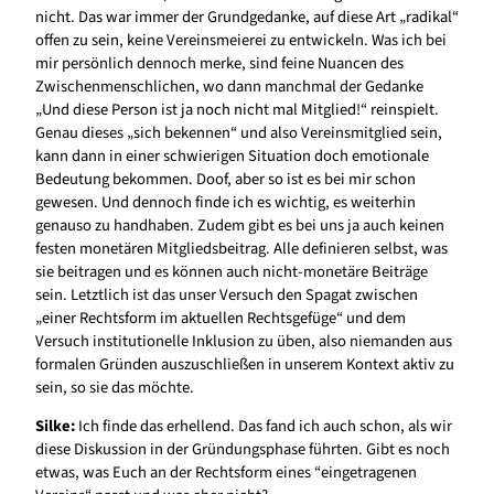
nicht. Das war immer der Grundgedanke, auf diese Art „radikal“
offen zu sein, keine Vereinsmeierei zu entwickeln. Was ich bei
mir persönlich dennoch merke, sind feine Nuancen des
Zwischenmenschlichen, wo dann manchmal der Gedanke
„Und diese Person ist ja noch nicht mal Mitglied!“ reinspielt.
Genau dieses „sich bekennen“ und also Vereinsmitglied sein,
kann dann in einer schwierigen Situation doch emotionale
Bedeutung bekommen. Doof, aber so ist es bei mir schon
gewesen. Und dennoch finde ich es wichtig, es weiterhin
genauso zu handhaben. Zudem gibt es bei uns ja auch keinen
festen monetären Mitgliedsbeitrag. Alle definieren selbst, was
sie beitragen und es können auch nicht-monetäre Beiträge
sein. Letztlich ist das unser Versuch den Spagat zwischen
„einer Rechtsform im aktuellen Rechtsgefüge“ und dem
Versuch institutionelle Inklusion zu üben, also niemanden aus
formalen Gründen auszuschließen in unserem Kontext aktiv zu
sein, so sie das möchte.
Silke:
Ich finde das erhellend. Das fand ich auch schon, als wir
diese Diskussion in der Gründungsphase führten. Gibt es noch
etwas, was Euch an der Rechtsform eines “eingetragenen