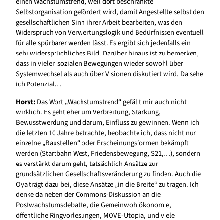
einen Wachstumstrend, weil dort beschränkte
Selbstorganisation gefördert wird, damit Angestellte selbst den
gesellschaftlichen Sinn ihrer Arbeit bearbeiten, was den
Widerspruch von Verwertungslogik und Bedürfnissen eventuell
für alle spürbarer werden lässt. Es ergibt sich jedenfalls ein
sehr widersprüchliches Bild. Darüber hinaus ist zu bemerken,
dass in vielen sozialen Bewegungen wieder sowohl über
Systemwechsel als auch über Visionen diskutiert wird. Da sehe
ich Potenzial…
Horst:
Das Wort „Wachstumstrend“ gefällt mir auch nicht
wirklich. Es geht eher um Verbreitung, Stärkung,
Bewusstwerdung und darum, Einfluss zu gewinnen. Wenn ich
die letzten 10 Jahre betrachte, beobachte ich, dass nicht nur
einzelne „Baustellen“ oder Erscheinungsformen bekämpft
werden (Startbahn West, Friedensbewegung, S21,…), sondern
es verstärkt darum geht, tatsächlich Ansätze zur
grundsätzlichen Gesellschaftsveränderung zu finden. Auch die
Oya trägt dazu bei, diese Ansätze „in die Breite“ zu tragen. Ich
denke da neben der Commons-Diskussion an die
Postwachstumsdebatte, die Gemeinwohlökonomie,
öffentliche Ringvorlesungen, MOVE-Utopia, und viele