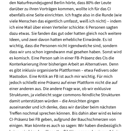
den Naturfreundejugend Berlin hörte, dass 80% der Leute
darüber zu ihren Vorträgen kommen, wollte ich für das CI
ebenfalls eine Seite einrichten. Ich fragte also in die Runde (wie
viele Menschen das eigentlich umfasst, weiß ich nicht) – indem
ich eine Mail über einen Verteiler schickte: 6 Personen sagten
dazu etwas. Sie fanden das gut oder hatten gleich noch weitere
Ideen, und zwei davon hatten erhebliche Einwände. Es ist
wichtig, dass die Personen nicht irgendwelche sind, sondern
dass wir uns schon irgendwann mal gesehen haben. Sonst wird
es komisch. Eine Person sah in einer FB-Präsenz des CIs die
Konterkarierung ihrer bisherigen Arbeit an Alternativen. Denn
es gibt inklusiv organisierte Plattformen – etwa Fedivers oder
Mastodon. Eine Kritik an FB ist auch mir wichtig. Für mich
jedoch schließt eine Präsenz auf einer Plattform nicht die auf
einer anderen aus. Die andere Frage war, ob wir exklusive
Strukturen, ja vielleicht sogar commons-feindliche Strukturen
damit unterstützen würden – die Ansichten gingen
auseinander und ich denke, dass wir darüber beim nächsten
Treffen nochmal sprechen können. Bis dahin aber wird es keine
CI-Präsenz bei FB geben, aufgrund der Bauchschmerzen von
einigen. Man könnte es auch so sagen: Wir haben diesbezüglich