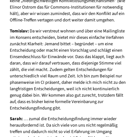
keine „niedrigschwelligen Konfliktlösungsmechanismen“ (wie
Elinor Ostrom das für Commons-Institutionen für notwendig
hält), aber wir wissen zumindest, dass wir den Konflikt auf ein
Offline-Treffen vertagen und dort weiter damit umgehen.
Tomislav:
Da wir verstreut wohnen und über eine Mailingliste
im Konsens entscheiden, bietet mir dieses einfache Verfahren
zunächst Klarheit: Jemand bittet – begründet – um eine
Entscheidung oder macht einen Vorschlag und schlägt einen
Einsendeschluss für Einwände vor. Dass das klappt, liegt auch
daran, dass wir darauf vertrauen, dass diejenige Stimme viel
zählt, die viel macht. Zudem gelten Entscheidungen für
unterschiedlich viel Raum und Zeit. Ich bin zum Beispiel nur
phasenweise im CI präsent, daher melde ich mich nicht zu den
langfristigen Entscheidungen, weil ich nicht kontinuierlich
genug dabei bin. Wir kommen also gut zurecht, trotzdem fällt
auf, dass es bisher keine formelle Vereinbarung zur
Entscheidungsfindung gibt.
Sarah:
… zumal die Entscheidungsfindung immer wieder
herausfordernd ist. Da sich viele von uns nicht regelmäßig
treffen und dadurch nicht so viel Erfahrung im Umgang