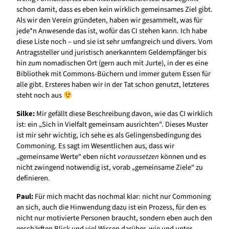
schon damit, dass es eben kein wirklich gemeinsames Ziel gibt.
Als wir den Verein gründeten, haben wir gesammelt, was für
jede*n Anwesende das ist, wofür das CI stehen kann. Ich habe
diese Liste noch – und sie ist sehr umfangreich und divers. Vom
Antragssteller und juristisch anerkanntem Geldempfänger bis
hin zum nomadischen Ort (gern auch mit Jurte), in der es eine
Bibliothek mit Commons-Büchern und immer gutem Essen für
alle gibt. Ersteres haben wir in der Tat schon genutzt, letzteres
steht noch aus
Silke:
Mir gefällt diese Beschreibung davon, wie das CI wirklich
ist: ein „Sich in Vielfalt gemeinsam ausrichten“. Dieses Muster
ist mir sehr wichtig, ich sehe es als Gelingensbedingung des
Commoning. Es sagt im Wesentlichen aus, dass wir
„gemeinsame Werte“ eben nicht
voraussetzen
können und es
nicht zwingend notwendig ist, vorab „gemeinsame Ziele“ zu
definieren.
Paul:
Für mich macht das nochmal klar: nicht nur Commoning
an sich, auch die Hinwendung dazu ist ein Prozess, für den es
nicht nur motivierte Personen braucht, sondern eben auch den
geschärften Blick und viel Wissen darüber, wie und unter