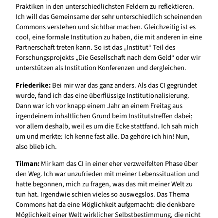
Praktiken in den unterschiedlichsten Feldern zu reflektieren.
Ich will das Gemeinsame der sehr unterschiedlich scheinenden
Commons verstehen und sichtbar machen. Gleichzeitig ist es
cool, eine formale Institution zu haben, die mit anderen in eine
Partnerschaft treten kann. So ist das „Institut“ Teil des
Forschungsprojekts „Die Gesellschaft nach dem Geld“ oder wir
unterstützen als Institution Konferenzen und dergleichen.
Friederike:
Bei mir war das ganz anders. Als das CI gegründet
wurde, fand ich das eine überflüssige Institutionalisierung.
Dann war ich vor knapp einem Jahr an einem Freitag aus
irgendeinem inhaltlichen Grund beim Institutstreffen dabei;
vor allem deshalb, weil es um die Ecke stattfand. Ich sah mich
um und merkte: Ich kenne fast alle. Da gehöre ich hin! Nun,
also blieb ich.
Tilman:
Mir kam das CI in einer eher verzweifelten Phase über
den Weg. Ich war unzufrieden mit meiner Lebenssituation und
hatte begonnen, mich zu fragen, was das mit meiner Welt zu
tun hat. Irgendwie schien vieles so auswegslos. Das Thema
Commons hat da eine Möglichkeit aufgemacht: die denkbare
Möglichkeit einer Welt wirklicher Selbstbestimmung, die nicht