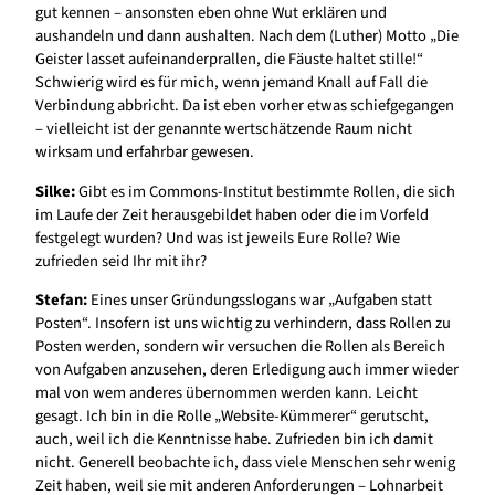
gut kennen – ansonsten eben ohne Wut erklären und
aushandeln und dann aushalten. Nach dem (Luther) Motto „Die
Geister lasset aufeinanderprallen, die Fäuste haltet stille!“
Schwierig wird es für mich, wenn jemand Knall auf Fall die
Verbindung abbricht. Da ist eben vorher etwas schiefgegangen
– vielleicht ist der genannte wertschätzende Raum nicht
wirksam und erfahrbar gewesen.
Silke:
Gibt es im Commons-Institut bestimmte Rollen, die sich
im Laufe der Zeit herausgebildet haben oder die im Vorfeld
festgelegt wurden? Und was ist jeweils Eure Rolle? Wie
zufrieden seid Ihr mit ihr?
Stefan:
Eines unser Gründungsslogans war „Aufgaben statt
Posten“. Insofern ist uns wichtig zu verhindern, dass Rollen zu
Posten werden, sondern wir versuchen die Rollen als Bereich
von Aufgaben anzusehen, deren Erledigung auch immer wieder
mal von wem anderes übernommen werden kann. Leicht
gesagt. Ich bin in die Rolle „Website-Kümmerer“ gerutscht,
auch, weil ich die Kenntnisse habe. Zufrieden bin ich damit
nicht. Generell beobachte ich, dass viele Menschen sehr wenig
Zeit haben, weil sie mit anderen Anforderungen – Lohnarbeit