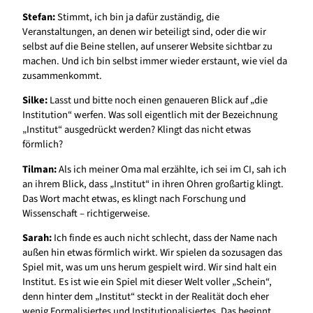
Stefan:
Stimmt, ich bin ja dafür zuständig, die
Veranstaltungen, an denen wir beteiligt sind, oder die wir
selbst auf die Beine stellen, auf unserer Website sichtbar zu
machen. Und ich bin selbst immer wieder erstaunt, wie viel da
zusammenkommt.
Silke:
Lasst und bitte noch einen genaueren Blick auf „die
Institution“ werfen. Was soll eigentlich mit der Bezeichnung
„Institut“ ausgedrückt werden? Klingt das nicht etwas
förmlich?
Tilman:
Als ich meiner Oma mal erzählte, ich sei im CI, sah ich
an ihrem Blick, dass „Institut“ in ihren Ohren großartig klingt.
Das Wort macht etwas, es klingt nach Forschung und
Wissenschaft – richtigerweise.
Sarah:
Ich finde es auch nicht schlecht, dass der Name nach
außen hin etwas förmlich wirkt. Wir spielen da sozusagen das
Spiel mit, was um uns herum gespielt wird. Wir sind halt ein
Institut. Es ist wie ein Spiel mit dieser Welt voller „Schein“,
denn hinter dem „Institut“ steckt in der Realität doch eher
wenig Formalisiertes und Institutionalisiertes. Das beginnt