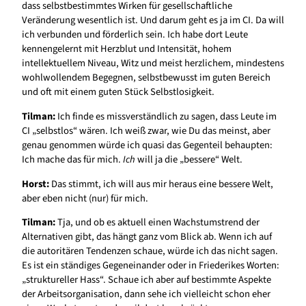
dass selbstbestimmtes Wirken für gesellschaftliche
Veränderung wesentlich ist. Und darum geht es ja im CI. Da will
ich verbunden und förderlich sein. Ich habe dort Leute
kennengelernt mit Herzblut und Intensität, hohem
intellektuellem Niveau, Witz und meist herzlichem, mindestens
wohlwollendem Begegnen, selbstbewusst im guten Bereich
und oft mit einem guten Stück Selbstlosigkeit.
Tilman:
Ich finde es missverständlich zu sagen, dass Leute im
CI „selbstlos“ wären. Ich weiß zwar, wie Du das meinst, aber
genau genommen würde ich quasi das Gegenteil behaupten:
Ich mache das für mich.
Ich
will ja die „bessere“ Welt.
Horst:
Das stimmt, ich will aus mir heraus eine bessere Welt,
aber eben nicht (nur) für mich.
Tilman:
Tja, und ob es aktuell einen Wachstumstrend der
Alternativen gibt, das hängt ganz vom Blick ab. Wenn ich auf
die autoritären Tendenzen schaue, würde ich das nicht sagen.
Es ist ein ständiges Gegeneinander oder in Friederikes Worten:
„struktureller Hass“. Schaue ich aber auf bestimmte Aspekte
der Arbeitsorganisation, dann sehe ich vielleicht schon eher