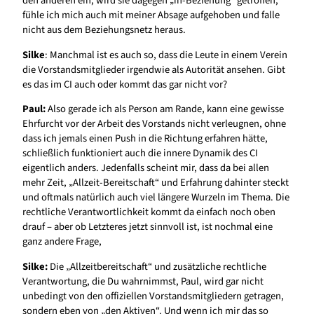
den anderen ein, wird sie dagegen „in-Beziehung“ getroffen,
fühle ich mich auch mit meiner Absage aufgehoben und falle
nicht aus dem Beziehungsnetz heraus.
Silke
: Manchmal ist es auch so, dass die Leute in einem Verein
die Vorstandsmitglieder irgendwie als Autorität ansehen. Gibt
es das im CI auch oder kommt das gar nicht vor?
Paul:
Also gerade ich als Person am Rande, kann eine gewisse
Ehrfurcht vor der Arbeit des Vorstands nicht verleugnen, ohne
dass ich jemals einen Push in die Richtung erfahren hätte,
schließlich funktioniert auch die innere Dynamik des CI
eigentlich anders. Jedenfalls scheint mir, dass da bei allen
mehr Zeit, „Allzeit-Bereitschaft“ und Erfahrung dahinter steckt
und oftmals natürlich auch viel längere Wurzeln im Thema. Die
rechtliche Verantwortlichkeit kommt da einfach noch oben
drauf – aber ob Letzteres jetzt sinnvoll ist, ist nochmal eine
ganz andere Frage,
Silke:
Die „Allzeitbereitschaft“ und zusätzliche rechtliche
Verantwortung, die Du wahrnimmst, Paul, wird gar nicht
unbedingt von den offiziellen Vorstandsmitgliedern getragen,
sondern eben von „den Aktiven“. Und wenn ich mir das so