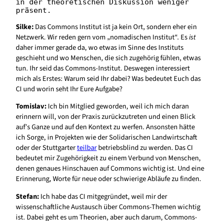
in der theoretischen Diskussion weniger 
präsent.
Silke:
Das Commons Institut ist ja kein Ort, sondern eher ein
Netzwerk. Wir reden gern vom „nomadischen Institut“. Es
ist
daher immer gerade da, wo etwas im Sinne des Instituts
geschieht und wo Menschen, die sich zugehörig fühlen, etwas
tun. Ihr seid das Commons-Institut. Deswegen interessiert
mich als Erstes: Warum seid Ihr dabei? Was bedeutet Euch das
CI und worin seht Ihr Eure Aufgabe?
Tomislav:
Ich bin Mitglied geworden, weil ich mich daran
erinnern will, von der Praxis zurückzutreten und einen Blick
auf’s Ganze und auf den Kontext zu werfen. Ansonsten hätte
ich Sorge, in Projekten wie der Solidarischen Landwirtschaft
oder der Stuttgarter
teilbar
betriebsblind zu werden. Das CI
bedeutet mir Zugehörigkeit zu einem Verbund von Menschen,
denen genaues Hinschauen auf Commons wichtig ist. Und eine
Erinnerung, Worte für neue oder schwierige Abläufe zu finden.
Stefan:
Ich habe das CI mitgegründet, weil mir der
wissenschaftliche Austausch über Commons-Themen wichtig
ist. Dabei geht es um Theorien, aber auch darum, Commons-