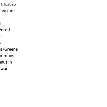
 1.6.2025
men mit
m
enrod
!
s
us/Greene
Commons-
haus in
l war