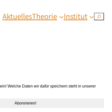
Aktuelles
Theorie
Institut
S
u
c
h
e
n
n! Welche Daten wir dafür speichern steht in unserer