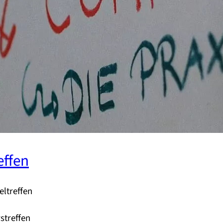
effen
eltreffen
streffen