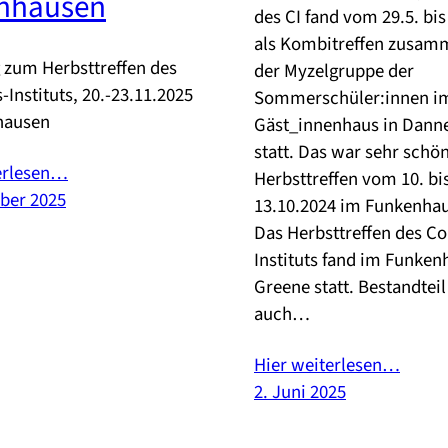
nhausen
des CI fand vom 29.5. bis
als Kombitreffen zusam
 zum Herbsttreffen des
der Myzelgruppe der
nstituts, 20.-23.11.2025
Sommerschüler:innen i
hausen
Gäst_innenhaus in Dann
statt. Das war sehr schön
erlesen…
Herbsttreffen vom 10. bi
ber 2025
13.10.2024 im Funkenha
Das Herbsttreffen des 
Instituts fand im Funken
Greene statt. Bestandtei
auch…
Hier weiterlesen…
2. Juni 2025